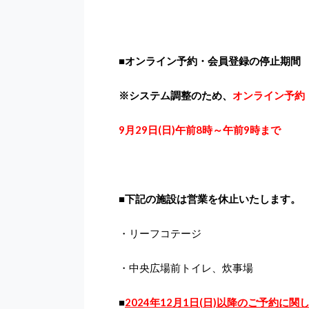
■オンライン予約・会員登録の停止期間
※
システム調整のため、
オンライン予約
9
月29
日
(日
)
午前
8
時～午前
9
時まで
■
下記の施設は営業を休止いたします。
・リーフコテージ
・中央広場前トイレ、炊事場
■
2024年12月1日(日)以降のご予約