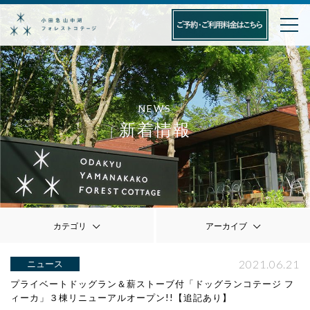
NEWS
新着情報
カテゴリ
アーカイブ
2021.06.21
ニュース
プライベートドッグラン＆薪ストーブ付「ドッグランコテージ フ
ィーカ」３棟リニューアルオープン!!【追記あり】