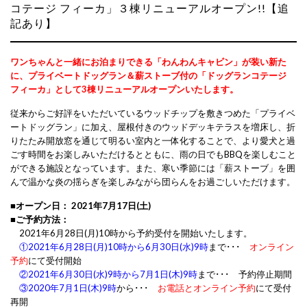
コテージ フィーカ」３棟リニューアルオープン!!【追
記あり】
ワンちゃんと一緒にお泊まりできる「わんわんキャビン」が装い新た
に、
プライベートドッグラン＆薪ストーブ付
の
「ドッグランコテージ
フィーカ」
として
3棟リニューアルオープンいたします。
従来からご好評をいただいているウッドチップを敷きつめた「プライベ
ートドッグラン」に加え、屋根付きのウッドデッキテラスを増床し、折
りたたみ開放窓を通じて明るい室内と一体化することで、より愛犬と過
ごす時間をお楽しみいただけるとともに、雨の日でもBBQを楽しむこと
ができる施設となっています。また、寒い季節には「薪ストーブ」を囲
んで温かな炎の揺らぎを楽しみながら団らんをお過ごしいただけます。
■オープン日： 2021年7月17日(土)
■ご予約方法：
あ
2021年6月28日(月)10時から予約受付を開始いたします。
あ
①
2021年6月28日(月)10時から6月30日(水)9時
まで･･･
オンライン
予約
にて受付開始
あ
②
2021年6月30日(水)9時から7月1日(木)9時
まで･･･ 予約停止期間
あ
③
2020年7月1日(木)9時
から･･･
お電話とオンライン予約
にて受付
再開