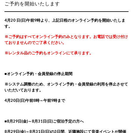
ご予約を開始いたします
4月20
日(日)午前9時より、上記日程のオンライン予約を開始いたしま
す。
※ご予約はすべてオンライン予約のみとなります。お電話では受け付け
ておりませんのでご了承ください。
※レンタル品のご予約もオンラインにて承ります。
■オンライン予約・会員登録の停止期間
※
システム調整のため、
オンライン予約・会員登録の利用を停止
させて
いただいております。
4
月20
日
(日
)
午前
8
時～午前9
時まで
■8
月29
日
(
金
)
～8
月31
日
(
日
)
ご宿泊予定の方へ
8月29日(金)～8月31日(日)の
3
日間、近隣施設にて音楽イベントが開催