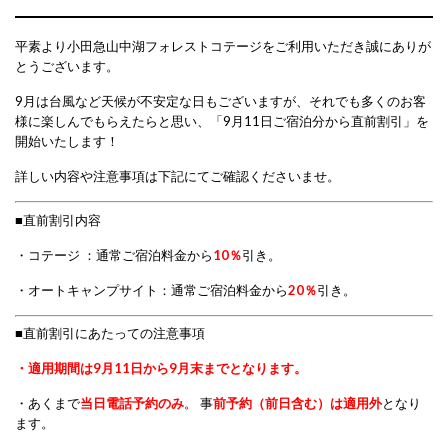
平素より小田急山中湖フォレストコテージをご利用いただき誠にありが
とうございます。
9月は台風など天候が不安定な日もございますが、それでも多くのお客
様に楽しんでもらえたらと思い、「9月11日ご宿泊分から直前割引」を
開始いたします！
詳しい内容や注意事項は下記にてご確認くださいませ。
■直前割引内容
・コテージ ：通常ご宿泊料金から
10％
引き。
・オートキャンプサイト：通常ご宿泊料金から
20％
引き。
■直前割引にあたっての注意事項
・適用期間は9月11日から9月末までとなります。
・あくまで
当日電話予約のみ
。 事
前予約（前日含む）は適用外
となり
ます。