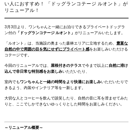
い人におすすめ！ 「ドッグランコテージ ルオント」が
リニューアル！
3月3日より、ワンちゃんと一緒にお泊りできるプライベートドッグラ
ン付の
「ドッグランコテージ ルオント」
がリニューアルいたします。
「ルオント」は、当施設の奥まった森林エリアに立地するため、
豊富な
自然の中で周囲の目を気にせずにプライベート感
をお楽しみいただける
コテージです。
今回のリニューアルでは、
屋根付きのテラス
で今まで以上に
自然に溶け
込んで非日常な特別感をお楽しみ
いただいたり、
室内でも
ワンちゃんと一緒の時間をより快適にお楽しみ
いただいたりで
きるよう、内装やインテリア等を一新します。
大切な人とコーヒーを飲んで談笑したり、自然の音に耳を澄ませてみた
りと、ここでしかできないゆっくりとした時間をお楽しみください。
～リニューアル概要～