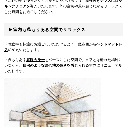
・森林の中でゆったりとお寛ぎいただけるよう、
屋根付きテラス
に
ロッ
キングチェア
を導入いたします。外の空気や風を感じながらリラックス
した時間をお過ごしください。
▶室内も温もりある空間でリラックス
・就寝時も快適にお過ごしいただけるよう、敷布団から
ベッドマットレ
ス
に
変更いたします。
・温もりある
北欧カラー
をベースにした空間で、日常とは離れた場所に
いながら、
自宅のような居心地の良さを感じられる
室内にリニューアル
いたします。