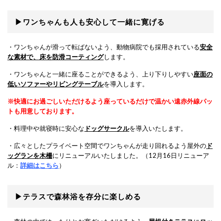
▶ワンちゃんも人も安心して一緒に寛げる
・ワンちゃんが滑って転ばないよう、動物病院でも採用されている
安全
な素材
で、
床を防滑コーティング
します。
・ワンちゃんと一緒に座ることができるよう、上り下りしやすい
座面の
低いソファーやリビングテーブル
を導入します。
※快適にお過ごしいただけるよう座っているだけで温かい遠赤外線パッ
トも用意しております。
・料理中や就寝時に安心な
ドッグサークル
を導入いたします。
・広々としたプライベート空間でワンちゃんが走り回れるよう屋外の
ド
ッグランを木柵
にリニューアルいたしました。（12月16日リニューア
ル：
詳細はこちら
）
▶テラスで森林浴を存分に楽しめる