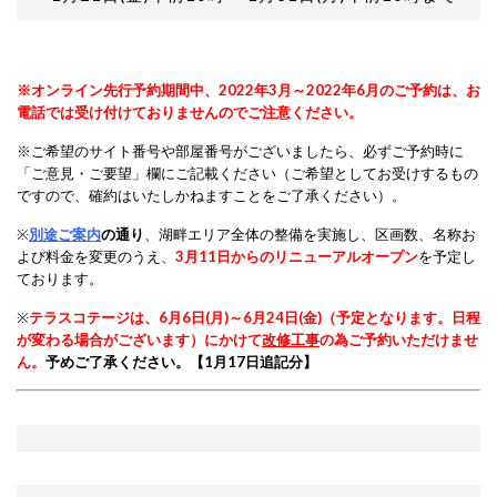
※オンライン先行予約期間中、2022年3月～2022年6月のご予約は、
お
電話では受け付けておりません
のでご注意ください。
※ご希望のサイト番号や部屋番号がございましたら、必ずご予約時に
「ご意見・ご要望」欄にご記載ください（ご希望としてお受けするもの
ですので、確約はいたしかねますことをご了承ください）。
※
別途ご案内
の通り
、湖畔エリア全体の整備を実施し、区画数、名称お
よび料金を変更のうえ、
3月11日からのリニューアルオープン
を予定し
ております。
※
テラスコテージは、6月6日(月)～6月24日(金)（予定となります。日程
が変わる場合がございます）にかけて
改修工事
の為ご予約いただけませ
ん。
予め
ご了承ください。【1月17日追記分】