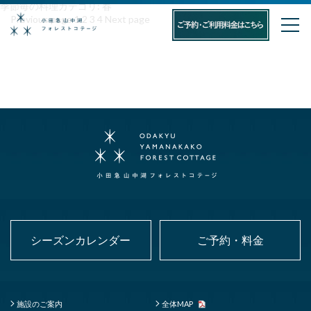
季節毎の料理カテゴリ:
春
投
Page
Page
Page
Page
Previous page
1
2
3
4
Next page
稿
の
ペ
ー
ジ
送
り
シーズンカレンダー
ご予約・料金
施設のご案内
全体MAP