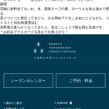
調理
②鍋に材料全てをいれ、水、固形スープの素、ローリエを加え強火で煮
る
③ぐつぐつと煮立ってきたら、火を弱めアクをこまめにとりながら、コ
トコトと30分程度煮込む
④野菜が柔らかくなってきたら、塩＆こしょうで味を調え完成です
＊お好みでマスタードを添えて出来上がり！
シーズンカレンダー
ご予約・料金
施設のご案内
全体MAP
四季の楽しみ方
シーズンカレンダー