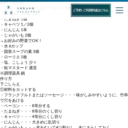
材料（4人分）
・フランクフルトまたはソーセージ 4本
・ベーコン 200g（塊）
・たまねぎ 1個
・キャベツ 1／2個
・にんじん 1本
・じゃがいも 2個
→お好みの野菜でOK！
・水 6カップ
・固形スープの素 3個
・ローリエ 1枚
・塩、こしょう 少々
・粒マスタード 適宜
※調理器具 鍋
作り方
下ごしらえ
①材料をカットする
・フランクフルトまたはソーセージ・・・味がしみやすいように、竹串
で穴をあける
・ベーコン・・・8等分する
・たまねぎ・・・8等分のくし切り
・キャベツ・・・4等分にくし切り
・にんじん・・・大きめに乱切り
・じゃがいも・・・皮をむいて4つ割りし、水にさらしておく