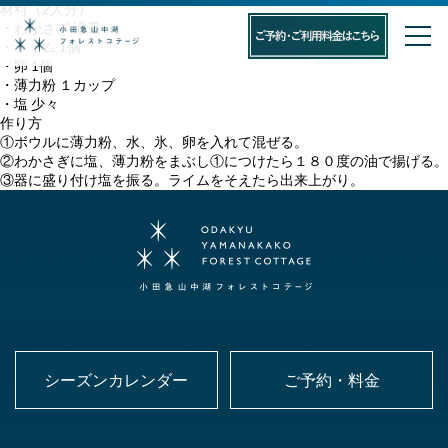
材料（2人分）
・わかさぎ 適量
・ライム 1個
・卵 1個
・薄力粉 １カップ
・塩 少々
作り方
①ボウルに薄力粉、水、氷、卵を入れて混ぜる。
②わかさぎに塩、薄力粉をまぶし①につけたら１８０度の油で揚げる。
③器に盛り付け塩を振る。ライムをそえたら出来上がり。
シーズンカレンダー
ご予約・料金